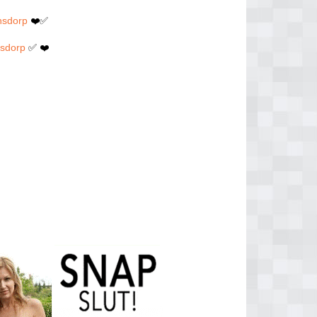
nsdorp
❤️✅
nsdorp
✅ ❤️