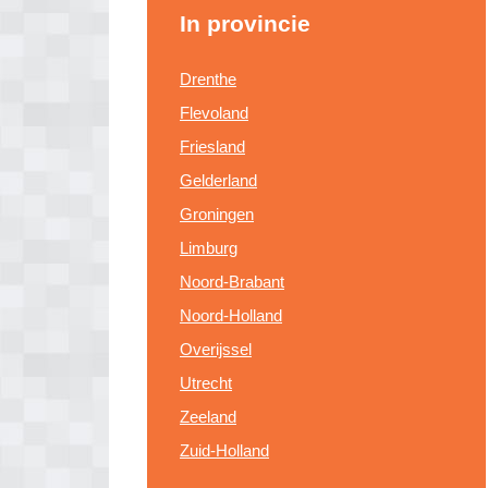
In provincie
Drenthe
Flevoland
Friesland
Gelderland
Groningen
Limburg
Noord-Brabant
Noord-Holland
Overijssel
Utrecht
Zeeland
Zuid-Holland