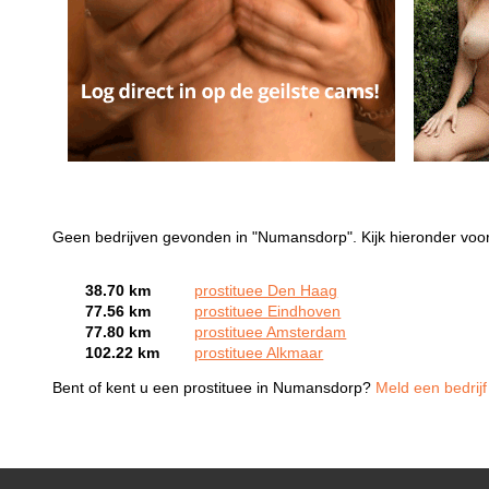
Geen bedrijven gevonden in "Numansdorp". Kijk hieronder voor
38.70 km
prostituee Den Haag
77.56 km
prostituee Eindhoven
77.80 km
prostituee Amsterdam
102.22 km
prostituee Alkmaar
Bent of kent u een prostituee in Numansdorp?
Meld een bedrijf