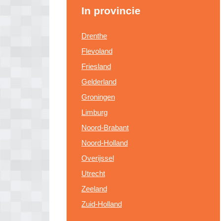
In provincie
Drenthe
Flevoland
Friesland
Gelderland
Groningen
Limburg
Noord-Brabant
Noord-Holland
Overijssel
Utrecht
Zeeland
Zuid-Holland