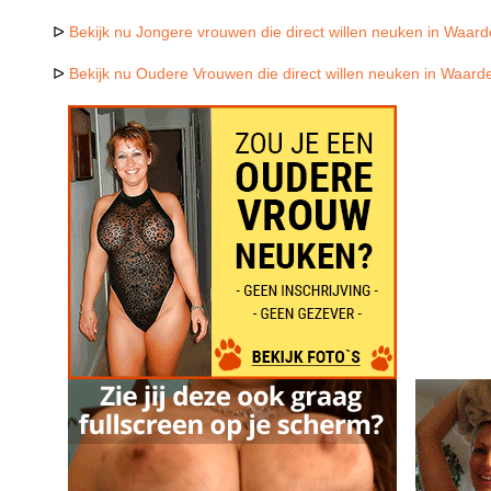
ᐅ
Bekijk nu Jongere vrouwen die direct willen neuken in Waard
ᐅ
Bekijk nu Oudere Vrouwen die direct willen neuken in Waard