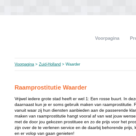
Voorpagina
Pr
Voorpagina
>
Zuid-Holland
> Waarder
Raamprostitutie Waarder
Vrijwel iedere grote stad heeft er wel 1: Een rosse buurt. In de
daarnaast kun je er soms gebruik maken van raamprostitutie. 
vanuit waar zij hun diensten aanbieden aan de passerende klant
maken van raamprostitutie hangt vooral af van wat jouw wense
met de door jou gekozen prostituee en zo de prijs voor het prost
zijn over de te verlenen service en de daarbij behorende prijs, 
en er volop van gaan genieten!