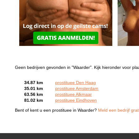
Geen bedrijven gevonden in "Waarder". Kijk hieronder voor pla
34.87 km
prostituee Den Haag
35.01 km
prostituee Amsterdam
63.56 km
prostituee Alkmaar
81.02 km
prostituee Eindhoven
Bent of kent u een prostituee in Waarder?
Meld een bedrijf grat