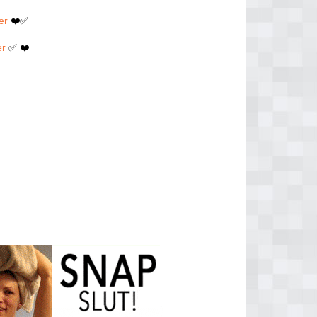
er
❤️✅
er
✅ ❤️