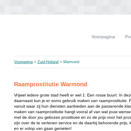
Voorpagina
Pr
Voorpagina
>
Zuid-Holland
> Warmond
Raamprostitutie Warmond
Vrijwel iedere grote stad heeft er wel 1: Een rosse buurt. In de
daarnaast kun je er soms gebruik maken van raamprostitutie. 
vanuit waar zij hun diensten aanbieden aan de passerende klant
maken van raamprostitutie hangt vooral af van wat jouw wense
met de door jou gekozen prostituee en zo de prijs voor het prost
zijn over de te verlenen service en de daarbij behorende prijs, 
en er volop van gaan genieten!