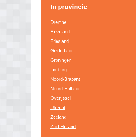
In provincie
Drenthe
Flevoland
Friesland
Gelderland
Groningen
Limburg
Noord-Brabant
Noord-Holland
Overijssel
Utrecht
Zeeland
Zuid-Holland