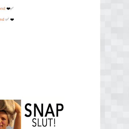
ond
❤️✅
ond
✅ ❤️