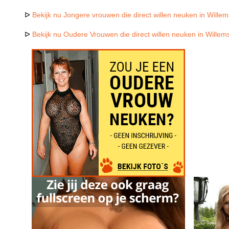
ᐅ
Bekijk nu Jongere vrouwen die direct willen neuken in Wille
ᐅ
Bekijk nu Oudere Vrouwen die direct willen neuken in Willem