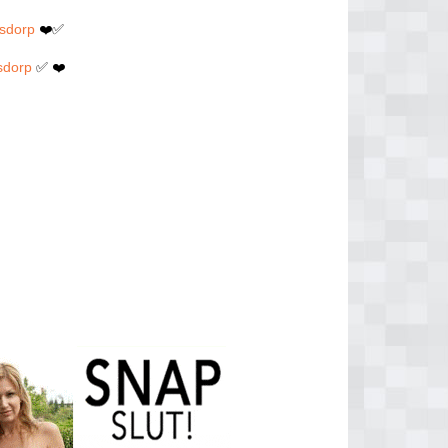
msdorp
❤️✅
sdorp
✅ ❤️