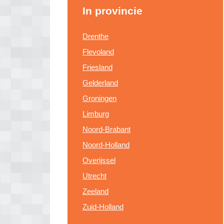
In provincie
Drenthe
Flevoland
Friesland
Gelderland
Groningen
Limburg
Noord-Brabant
Noord-Holland
Overijssel
Utrecht
Zeeland
Zuid-Holland