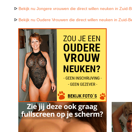
ᐅ
Bekijk nu Jongere vrouwen die direct willen neuken in Zuid-B
ᐅ
Bekijk nu Oudere Vrouwen die direct willen neuken in Zuid-Be