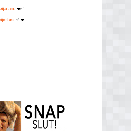
eijerland
❤️✅
ijerland
✅ ❤️