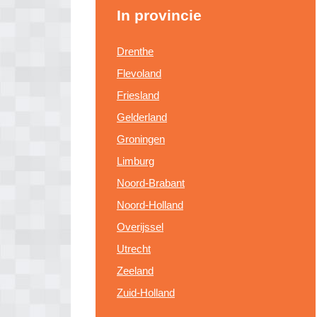
In provincie
Drenthe
Flevoland
Friesland
Gelderland
Groningen
Limburg
Noord-Brabant
Noord-Holland
Overijssel
Utrecht
Zeeland
Zuid-Holland