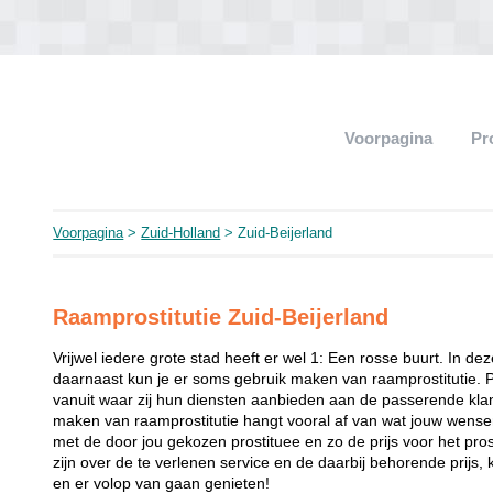
Voorpagina
Pr
Voorpagina
>
Zuid-Holland
> Zuid-Beijerland
Raamprostitutie Zuid-Beijerland
Vrijwel iedere grote stad heeft er wel 1: Een rosse buurt. In de
daarnaast kun je er soms gebruik maken van raamprostitutie. 
vanuit waar zij hun diensten aanbieden aan de passerende klant
maken van raamprostitutie hangt vooral af van wat jouw wense
met de door jou gekozen prostituee en zo de prijs voor het prost
zijn over de te verlenen service en de daarbij behorende prijs, 
en er volop van gaan genieten!